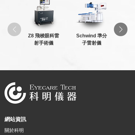
Z8 飛梭眼科雷
Schwind 準分
iCa
射手術儀
子雷射儀
家
網站資訊
關於科明