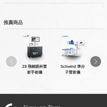
推薦商品
Z8 飛梭眼科雷
Schwind 準分
iCa
射手術儀
子雷射儀
家